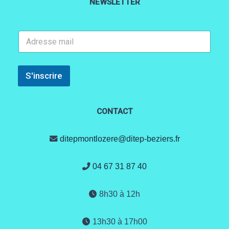
NEWSLETTER
*
E
E
-
-
m
m
a
a
i
S'inscrire
i
l
l
*
E
-
CONTACT
m
a
i
ditepmontlozere@ditep-beziers.fr
l
04 67 31 87 40
8h30 à 12h
13h30 à 17h00